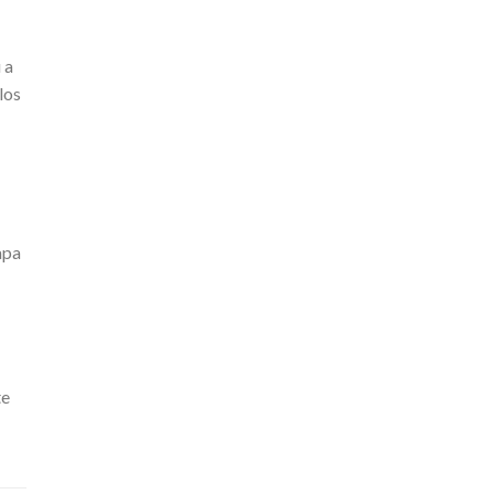
 a
los
apa
te