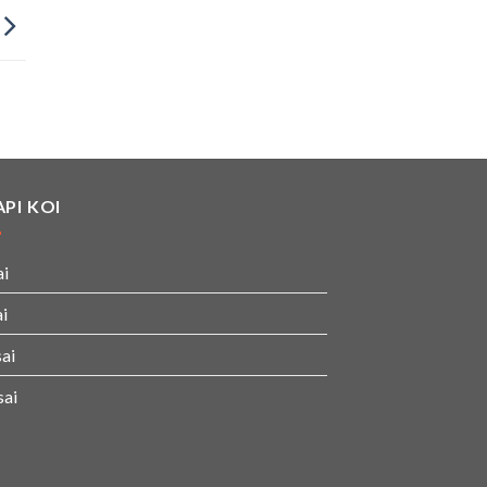
PI KOI
ai
i
ai
sai