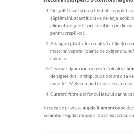
Nu goliti iazul și nu schimbați complet ap
săptămâni, acest lucru va deranja echilibr
alimenta algele și procesul incepe din nou
pentru crapii koi.
Adaugati plante.
Încercați să obțineți un e
material vegetal (plante de oxigenare, nuf
chimice.
Cea mai sigura metoda este folosirea
lam
de algele dvs. In timp, dupa doi ani o sa v
lampile UV. Recomand folosirea lampilor 
Curatati filtrele si fundul iazului dar nu usc
In ceea ce priveste
algele filamentoase
daca
schimbul regulat de apa si tratarea iazului c