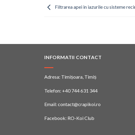
Filtrarea apei in iazurile cu sisteme rec
INFORMATII CONTACT
Adresa: Timișoara, Timiș
Telefon:
+40 744 631 344
Email:
contact@crapikoi.ro
Facebook:
RO-Koi Club