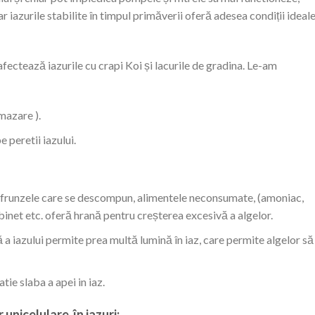
iar iazurile stabilite în timpul primăverii oferă adesea condiții ideal
afectează iazurile cu crapi Koi și lacurile de gradina.
Le-am
mazare ).
 peretii iazului.
 frunzele care se descompun, alimentele neconsumate, (amoniac,
robinet etc. oferă hrană pentru creșterea excesivă a algelor.
a iazului permite prea multă lumină în iaz, care permite algelor să
tie slaba a apei in iaz.
unicelulare în iazuri: