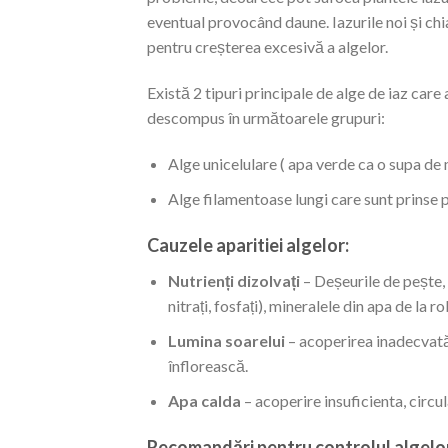
eventual provocând daune.
Iazurile noi și ch
pentru creșterea excesivă a algelor.
Există 2 tipuri principale de alge de iaz care 
descompus în următoarele grupuri:
Alge unicelulare ( apa verde ca o supa de 
Alge filamentoase lungi care sunt prinse pe
Cauzele aparitiei algelor:
Nutrienți dizolvați
– Deșeurile de pește,
nitrați, fosfați), mineralele din apa de la 
Lumina soarelui
– acoperirea inadecvată 
înflorească.
Apa calda
– acoperire insuficienta, circula
Recomandări pentru controlul algelor 