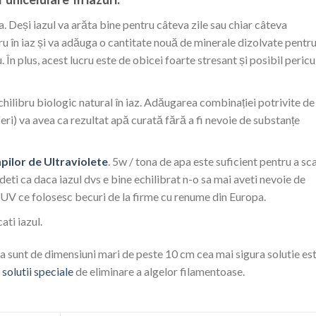
a.
Deși iazul va arăta bine pentru câteva zile sau chiar câteva
u în iaz și va adăuga o cantitate nouă de minerale dizolvate pentru
.
În plus, acest lucru este de obicei foarte stresant și posibil pericu
chilibru biologic natural în iaz.
Adăugarea combinației potrivite de
eri) va avea ca rezultat apă curată fără a fi nevoie de substanțe
pilor de Ultraviolete
. 5w / tona de apa este suficient pentru a sc
edeti ca daca iazul dvs e bine echilibrat n-o sa mai aveti nevoie de
UV ce folosesc becuri de la firme cu renume din Europa.
ati iazul.
 sunt de dimensiuni mari de peste 10 cm cea mai sigura solutie es
u
solutii speciale
de eliminare a algelor filamentoase.