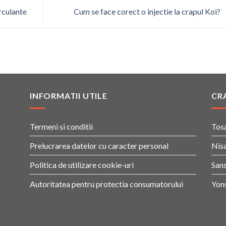
irculante
Cum se face corect o injectie la crapul Koi?
INFORMATII UTILE
CRA
Termeni si conditii
Tos
Prelucrarea datelor cu caracter personal
Nisa
Politica de utilizare cookie-uri
Sans
Autoritatea pentru protectia consumatorului
Yon