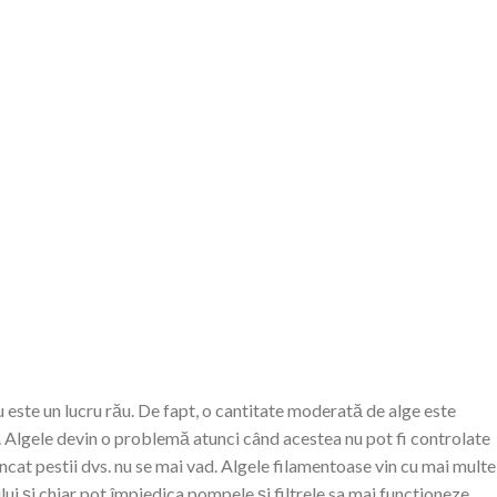
 este un lucru rău.
De fapt, o cantitate moderată de alge este
.
Algele devin o problemă atunci când acestea nu pot fi controlate
incat pestii dvs. nu se mai vad.
Algele filamentoase vin cu mai multe
i și chiar pot împiedica pompele și filtrele sa mai functioneze,