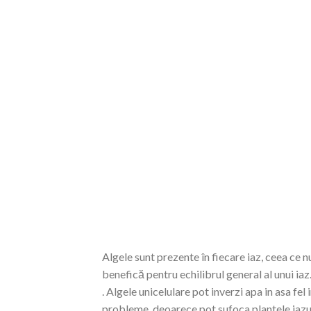
Algele sunt prezente în fiecare iaz, ceea ce nu
benefică pentru echilibrul general al unui iaz
.
Algele unicelulare pot inverzi apa in asa fel 
probleme, deoarece pot sufoca plantele iazulu